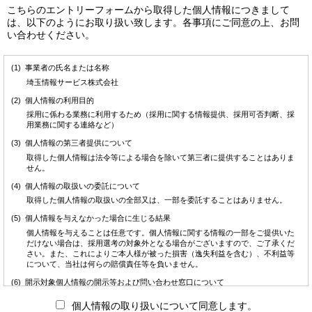
こちらのエントリーフォームから取得した個人情報につきまして
は、以下のようにお取り扱い致します。各事項にご同意の上、お問
い合わせください。
事業者の氏名または名称
埼玉情報サービス株式会社
個人情報の利用目的
採用に係わる業務に利用するため（採用に関する情報提供、採用可否判断、採
用業務に関する連絡など）
個人情報の第三者提供について
取得した個人情報は法令等による場合を除いて第三者に提供することはありま
せん。
個人情報の取扱いの委託について
取得した個人情報の取扱いの全部又は、一部を委託することはありません。
個人情報を与えなかった場合に生じる結果
個人情報を与えることは任意です。個人情報に関する情報の一部をご提供いた
だけない場合は、採用選考の対象外となる場合がございますので、ご了承くだ
さい。また、これによりご本人様が被った損害（逸失利益を含む）、不利益等
について、当社は何らの賠償責任等を負いません。
開示対象個人情報の開示等および問い合わせ窓口について
ご本人からの求めにより、当社が保有する開示対象個人情報に関する開示、利
個人情報の取り扱いについて同意します。
用目的の通知、内容の訂正・追加または削除、利用停止、消去および第三者提