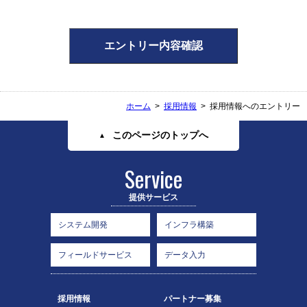
供の停止(以下、開示等という)に応じます。開示等に応ずる窓口は、下記「当社
の個人情報の取扱いに関する苦情、相談等の問い合わせ先」を参照してくださ
い。
本人が容易に認識できない方法による個人情報の取得
クッキーやウェブビーコン等を用いるなどして、本人が容易に認識できない方
法による個人情報の取得は行っておりません。
個人情報の安全管理措置について
取得した個人情報については、漏洩、減失またはき損の防止と是正、その他個
ホーム
採用情報
採用情報へのエントリー
人情報の安全管理のために必要かつ適切な措置を講じます。
個人情報保護方針
このページのトップへ
当社ホームページの
個人情報保護方針
をご覧下さい。
当社の個人情報の取扱いに関する苦情、相談等の問い合わせ先
窓口の名称
個人情報問い合わせ窓口 総務部
連絡先
提供サービス
個人情報保護管理者
黒後 裕次郎
システム開発
インフラ構築
住所
埼玉県所沢市東町16-1
電話/FAX
フィールドサービス
データ入力
04-2000-9002
電子メール
soumu@sisk.co.jp
採用情報
パートナー募集